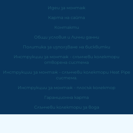
Идеи за монтаж
Карта на сайта
Контакти
Общи условия и Лични данни
Политика за използване на бисквитки
Инструкции за монтаж - слънчеви колектори
отворена система
Инструкции за монтаж - слънчеви колектори Heat Pipe
система.
Инструкции за монтаж - плосък колектор
Гаранционна карта
Слънчеви колектори за вода
Фотоволтаични системи
Вятърни генератори