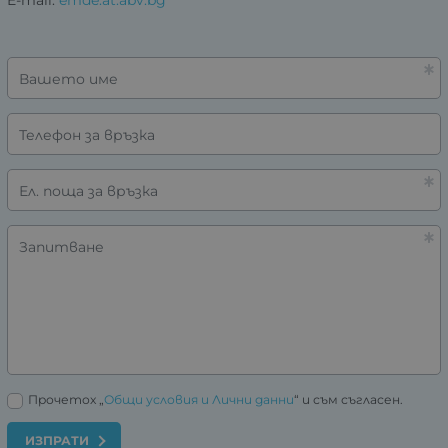
E-mail:
emde:at:abv.bg
Вашето име
Телефон за връзка
Ел. поща за връзка
Запитване
Прочетох „
Общи условия и Лични данни
“ и съм съгласен.
ИЗПРАТИ