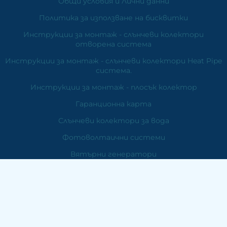
Общи условия и Лични данни
Политика за използване на бисквитки
Инструкции за монтаж - слънчеви колектори
отворена система
Инструкции за монтаж - слънчеви колектори Heat Pipe
система.
Инструкции за монтаж - плосък колектор
Гаранционна карта
Слънчеви колектори за вода
Фотоволтаични системи
Вятърни генератори
Отопление
Контакти
ЕМДЕ Електроникс