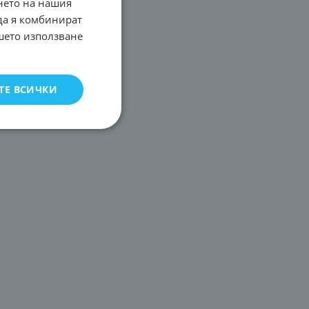
нето на нашия
 да я комбинират
ашето използване
ТЕ ВСИЧКИ