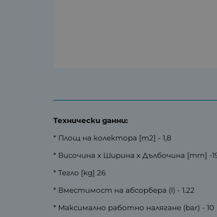
Технически данни:
* Площ на колектора [m2] - 1,8
* Височина x Ширина х Дълбочина [mm] -191
* Тегло [kg] 26
* Вместимост на абсорбера (l) - 1.22
* Максимално работно налягане (bar) - 10