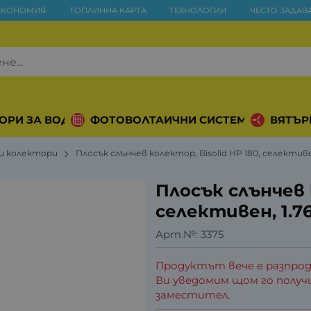
ИКОНОМИЯ
ТОПЛИННА КАРТА
ТЕХНОЛОГИИ
ЧЕСТО ЗАДАВ
ОРИ ЗА ВОДА
ФОТОВОЛТАИЧНИ СИСТЕМИ
ВЯТЪР
и колектори
Плосък слънчев колектор, Bisolid HP 180, селективен
Плосък слънчев к
селективен, 1.76
Арт.№:
3375
Продуктът вече е разпрод
Ви уведомим щом го получ
заместител.