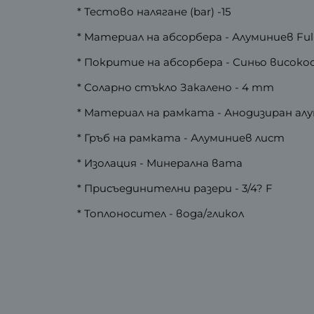
* Тестово налягане (bar) -15
* Материал на абсорбера - Алуминиев Full
* Покритие на абсорбера - Синьо високо
* Соларно стъкло Закалено - 4 mm
* Материал на рамката - Анодизиран ал
* Гръб на рамката - Алуминиев лист
* Изолация - Минерална вата
* Присъединителни разери - 3/4? F
* Топлоносител - вода/гликол