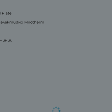
 Plate
селективно Mirotherm
уминий