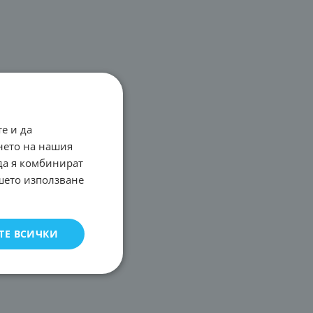
е и да
нето на нашия
 да я комбинират
ашето използване
ТЕ ВСИЧКИ