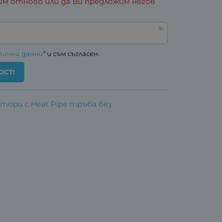
им отново или да Ви предложим негов
Лични данни
“ и съм съгласен.
ОСТ!
тори с Heat Pipe тръба без