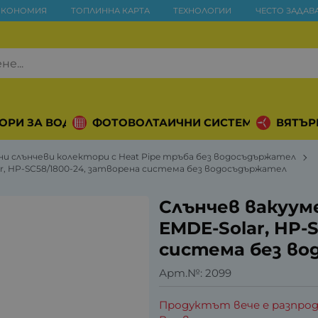
ИКОНОМИЯ
ТОПЛИННА КАРТА
ТЕХНОЛОГИИ
ЧЕСТО ЗАДАВ
ОРИ ЗА ВОДА
ФОТОВОЛТАИЧНИ СИСТЕМИ
ВЯТЪР
ни слънчеви колектори с Heat Pipe тръба без водосъдържател
ar, HP-SC58/1800-24, затворена система без водосъдържател
Слънчев вакууме
EMDE-Solar, HP-
система без в
Арт.№:
2099
Продуктът вече е разпрод