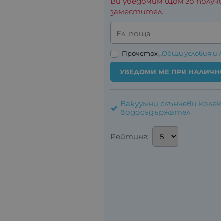
Ви уведомим щом го получ
заместител.
Ел. поща
Прочетох „
Общи условия и 
УВЕДОМИ МЕ ПРИ НАЛИЧН
Вакуумни слънчеви колек
водосъдържател
Рейтинг: