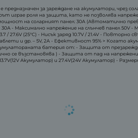
 предназначен за зареждане на акумулатори, чрез со
ът играе роля на защита, като не позволява напреж
ощност на соларният панел: 30A (Автоматично превкл
к 30А - Максимално напрежение на слънчев панел 50V 
7 / 27.6V (25°C) - Нисък заряд 10.7V / 21.4V - Повторно св
таблети и др. – 5V, 2A - Ефективност 95% > Когато ак
умулатораната батерия от: - Защита от презарежда
но се възстановява ) - Защита от пад на напрежен
7V(12V Акумулатор) и 27.4V(24V Акумулатор) - Разме