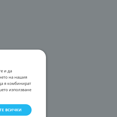
е и да
нето на нашия
 да я комбинират
ашето използване
ТЕ ВСИЧКИ