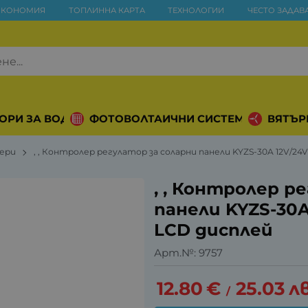
ИКОНОМИЯ
ТОПЛИННА КАРТА
ТЕХНОЛОГИИ
ЧЕСТО ЗАДАВ
ОРИ ЗА ВОДА
ФОТОВОЛТАИЧНИ СИСТЕМИ
ВЯТЪР
ери
, , Контролер регулатор за соларни панели KYZS-30A 12V/24
, , Контролер р
панели KYZS-30A
LCD дисплей
Арт.№:
9757
12.80
€
25.03
лв
/