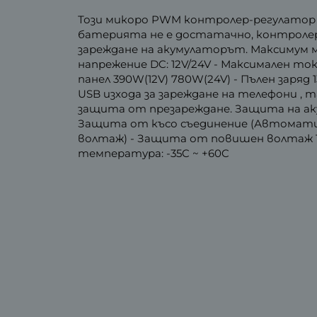
Този микоро PWM контролер-регулатор е
батерията не е достатачно, контролер
зареждане на акумулаторът. Максимум м
напрежение DC: 12V/24V - Максимален то
панел 390W(12V) 780W(24V) - Пълен заряд 13.
USB изхода за зареждане на телефони , 
защита от презареждане. Защита на ак
Защита от късо съединение (Автоматич
волтаж) - Защита от повишен волтаж 13.
температура: -35C ~ +60C