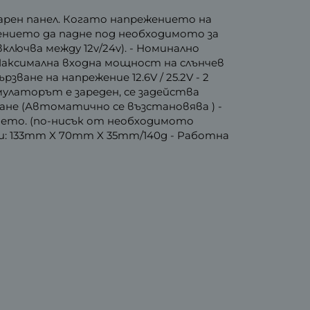
ларен панел. Когато напрежението на
ението да падне под необходимото за
ючва между 12v/24v). - Номинално
- Максимална входна мощност на слънчев
ързване на напрежение 12.6V / 25.2V - 2
умулаторът е зареден, се задейства
не (Автоматично се възстановява ) -
ието. (по-нисък от необходимото
ри: 133mm X 70mm X 35mm/140g - Работна