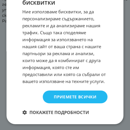
бисквитки
генератор с постоянен магнит > Система за
управление - електромагнит > Регулиране на
Ние използваме бисквитки, за да
скоростта - автоматична настройка на вятъра >
персонализираме съдържанието,
Работна температура - (- 40c - 80c)
рекламите и да анализираме нашия
трафик. Също така споделяме
информация за използването на
нашия сайт от ваша страна с нашите
партньори за реклама и анализи,
които може да я комбинират с друга
информация, която сте им
предоставили или която са събрали от
вашето използване на техните услуги.
ПРИЕМЕТЕ ВСИЧКИ
ПОКАЖЕТЕ ПОДРОБНОСТИ