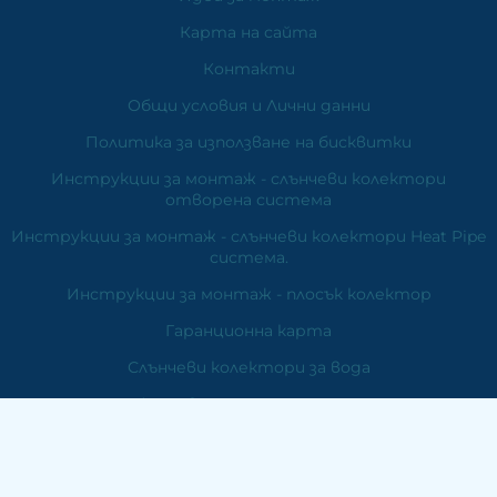
Карта на сайта
Контакти
Общи условия и Лични данни
Политика за използване на бисквитки
Инструкции за монтаж - слънчеви колектори
отворена система
Инструкции за монтаж - слънчеви колектори Heat Pipe
система.
Инструкции за монтаж - плосък колектор
Гаранционна карта
Слънчеви колектори за вода
Фотоволтаични системи
Вятърни генератори
Отопление