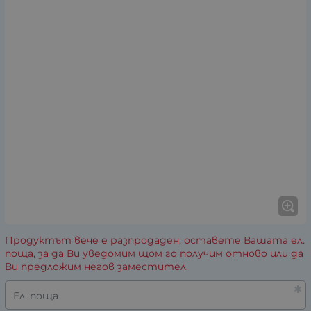
Продуктът вече е разпродаден, оставете Вашата ел.
поща, за да Ви уведомим щом го получим отново или да
Ви предложим негов заместител.
Ел. поща