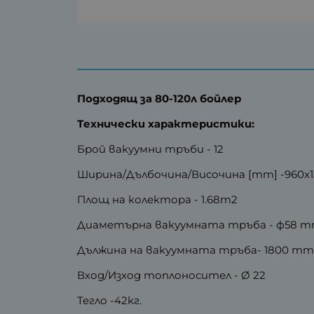
Подходящ за 80-120л
бойлер
Технически характеристики:
Брой вакуумни тръби - 12
Ширина/Дълбочина/Височина [mm] -960x1
Площ на колектора - 1.68m2
Диаметърна вакуумната тръба - ф58 
Дължина на вакуумната тръба- 1800 m
Вход/Изход топлоносител - Ø 22
Тегло -42kг.