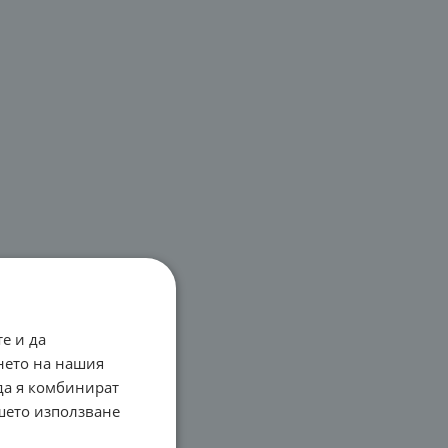
е и да
нето на нашия
 да я комбинират
ашето използване