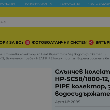
ИКОНОМИЯ
ТОПЛИННА КАРТА
ТЕХНОЛОГИИ
ЧЕСТО ЗАДАВ
ОРИ ЗА ВОДА
ФОТОВОЛТАИЧНИ СИСТЕМИ
ВЯТЪР
ни слънчеви колектори с Heat Pipe тръба без водосъдържател
0-12, Вакуумно-тръбен HEAT PIPE колектор, затворена система б
Слънчев колекто
HP-SC58/1800-12
PIPE колектор,
водосъдържате
Арт.№:
2085