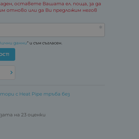
аден, оставете Вашата ел. поща, за да
им отново или да Ви предложим негов
Лични данни
“ и съм съгласен.
ОСТ!
тори с Heat Pipe тръба без
базата на 23 оценки