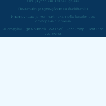
Общи условия и Лични данни
Политика за използване на бисквитки
Инструкции за монтаж - слънчеви колектори
отворена система
Инструкции за монтаж - слънчеви колектори Heat Pipe
система.
Инструкции за монтаж - плосък колектор
Гаранционна карта
Слънчеви колектори за вода
Фотоволтаични системи
Вятърни генератори
Отопление
Контакти
ЕМДЕ Електроникс