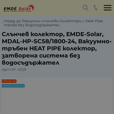
Назад до Вакуумни слънчеви колектори с Heat Pipe
тръба без водосъдържател
Слънчев колектор, EMDE-Solar,
MDAL-HP-SC58/1800-24, Вакуумно-
тръбен HEAT PIPE колектор,
затворена система без
водосъдържател
Арт.№:
4329
ПРОМО -3%
ПРОМО НАЧАЛНА