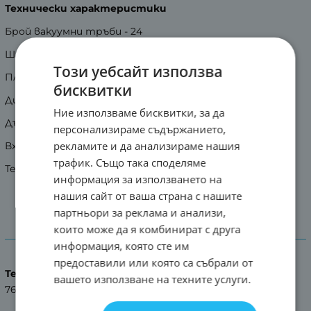
Технически характеристики
Брой вакуумни тръби - 24
Ширина/Дълбочина/Височина [mm] -1920x1360x1500
Този уебсайт използва
Площ на колектора - 3.36 m2
бисквитки
Диаметърна вакуумната тръба - ф58 mm
Ние използваме бисквитки, за да
Дължина на вакуумната тръба- 1800 mm
персонализираме съдържанието,
рекламите и да анализираме нашия
Вход/Изход топлоносител - Ø 22
трафик. Също така споделяме
Тегло - 73 kг.
информация за използването на
нашия сайт от ваша страна с нашите
партньори за реклама и анализи,
които може да я комбинират с друга
Характеристики
информация, която сте им
предоставили или която са събрали от
Тегло (кг.)
вашето използване на техните услуги.
76.00