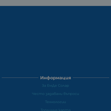
Информация
За ЕмДе Солар
Често задавани въпроси
Технологии
Топлинна карта