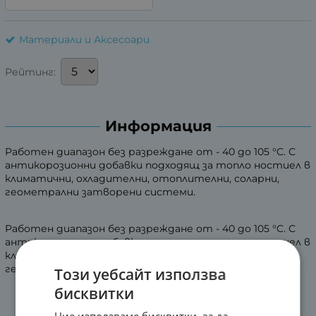
Материали и Аксесоари
Рейтинг:
Информация
Работен диапазон без разреждане от - 40 до 105 °C. С
антикорозионни добавки подходящ за топло ностиел в
климатични, охладителни, отоплителни, соларни,
геометрални затворени системи.
Работен диапазон без разреждане от - 40 до 105 °C. С
антикорозионни добавки подходящ за топло ностиел в
климатични, охладителни, отоплителни, соларни,
геометрални системи.
Този уебсайт използва
бисквитки