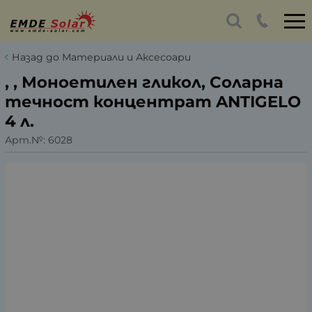
Назад до Материали и Аксесоари
, , Моноетилен гликол, Соларна
течност концентрат ANTIGELO
4 л.
Арт.№:
6028