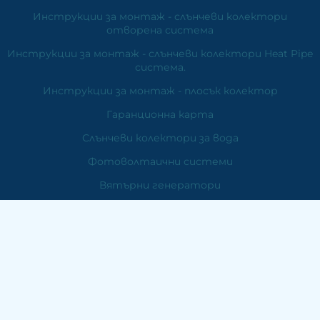
Инструкции за монтаж - слънчеви колектори
отворена система
Инструкции за монтаж - слънчеви колектори Heat Pipe
система.
Инструкции за монтаж - плосък колектор
Гаранционна карта
Слънчеви колектори за вода
Фотоволтаични системи
Вятърни генератори
Отопление
Контакти
ЕМДЕ Електроникс
ПК 6000 Стара Загора
Бул. "Цар Симеон Велики" №158