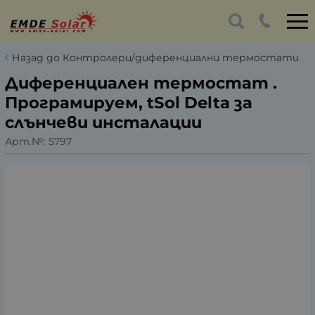
Назад до Контролери/диференциални термостати
Диференциален термостат .
Програмируем, tSol Delta за
слънчеви инсталации
Арт.№:
5797