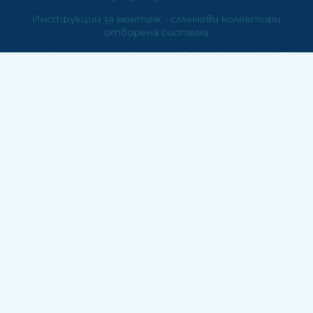
Инструкции за монтаж - слънчеви колектори
отворена система
Инструкции за монтаж - слънчеви колектори Heat Pipe
система.
Инструкции за монтаж - плосък колектор
Гаранционна карта
Слънчеви колектори за вода
Фотоволтаични системи
Вятърни генератори
Отопление
Контакти
ЕМДЕ Електроникс
ПК 6000 Стара Загора
Бул. "Цар Симеон Велики" №158