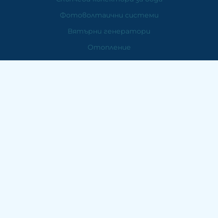
Фотоволтаични системи
Вятърни генератори
Отопление
Контакти
ЕМДЕ Електроникс
ПК 6000 Стара Загора
Бул. "Цар Симеон Велики" №158
Работно време:
Понеделник - Петък: 09:30-12:30/13:30-18:30
Събота: 09:30 - 12:30
СКЛАД: кв. АПК ул. Изгрев
Тел:
+359 42 / 650 300
Тел:
+359 888 / 866 500
E-mail:
emde:at:abv.bg