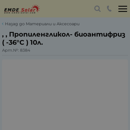
Назад до Материали и Аксесоари
, , Пропиленгликол- биоантифриз
( -36°C ) 10л.
Арт.№:
8384