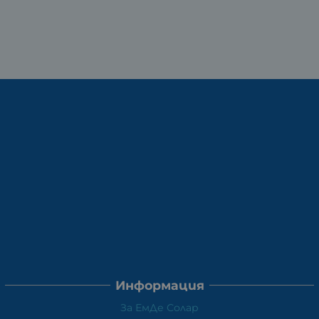
Информация
За ЕмДе Солар