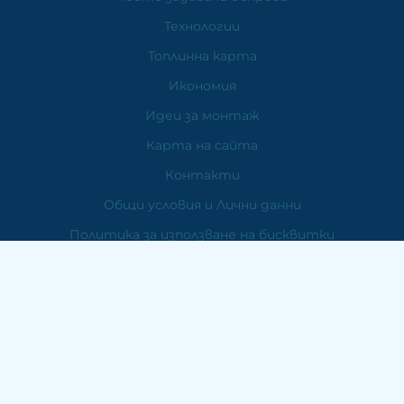
Технологии
Топлинна карта
Икономия
Идеи за монтаж
Карта на сайта
Контакти
Общи условия и Лични данни
Политика за използване на бисквитки
Инструкции за монтаж - слънчеви колектори
отворена система
Инструкции за монтаж - слънчеви колектори Heat Pipe
система.
Инструкции за монтаж - плосък колектор
Гаранционна карта