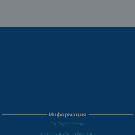
Информация
За ЕмДе Солар
Често задавани въпроси