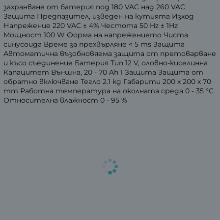
захранване от батерия под 180 VAC над 260 VAC
Защита Предпазител, изведен на кутията Изход
Напрежение 220 VAC ± 4% Честота 50 Hz ± 1Hz
Мощност 100 W Форма на напрежението Чиста
синусоида Време за прехвърляне < 5 ms Защита
Автоматична възобновяема защита от претоварване
и късо съединение Батерия Тип 12 V, оловно-киселинна
Капацитет Външна, 20 - 70 Ah 1 Защита Защита от
обратно включване Тегло 2.1 kg Габарити 200 х 200 х 70
mm Работна температура на околната среда 0 - 35 °C
Относителна влажност 0 - 95 %