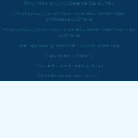
Политика за използване на бисквитки
Инструкции за монтаж - слънчеви колектори
отворена система
Инструкции за монтаж - слънчеви колектори Heat Pipe
система.
Инструкции за монтаж - плосък колектор
Гаранционна карта
Слънчеви колектори за вода
Фотоволтаични системи
Вятърни генератори
Отопление
Контакти
ЕМДЕ Електроникс
ПК 6000 Стара Загора