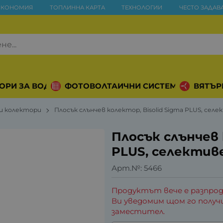
ИКОНОМИЯ
ТОПЛИННА КАРТА
ТЕХНОЛОГИИ
ЧЕСТО ЗАДАВ
ОРИ ЗА ВОДА
ФОТОВОЛТАИЧНИ СИСТЕМИ
ВЯТЪР
и колектори
Плосък слънчев колектор, Bisolid Sigma PLUS, селек
Плосък слънчев 
PLUS, селективен
Арт.№:
5466
Продуктът вече е разпрод
Ви уведомим щом го получ
заместител.