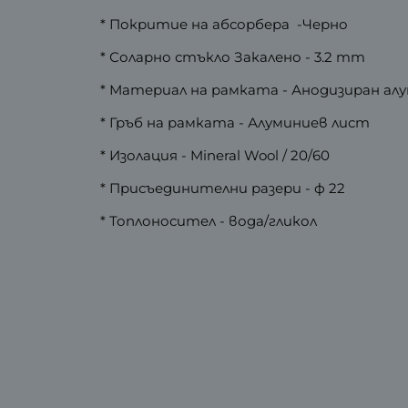
* Покритие на абсорбера -Черно
* Соларно стъкло Закалено - 3.2 mm
* Материал на рамката - Анодизиран ал
* Гръб на рамката - Алуминиев лист
* Изолация - Mineral Wool / 20/60
* Присъединителни разери - ф 22
* Топлоносител - вода/гликол