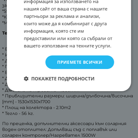
информация за използването на
запазването на топлата вода до 72 часа.
нашия сайт от ваша страна с нашите
*55 мм изолационен полиуретан.
партньори за реклама и анализи,
*Крепежни и силиконови пръстени.
*Магнезиев анод против варовик.
които може да я комбинират с друга
информация, която сте им
Технически данни:
предоставили или която са събрали от
вашето използване на техните услуги.
* Вход студена вода - ½”
* Изход гореща вода - ¾”
* Дренажен изход - ½”
ПРИЕМЕТЕ ВСИЧКИ
* Преливник - ½”
* Вход нагревател - 1”
ПОКАЖЕТЕ ПОДРОБНОСТИ
* Диаметър на водосъдържателя - 470mm
* Диаметър на тръбите - Ф58 mm
* Дължина на тръбите - 1800mm
* Приблизителни размери: ширина/дълбочина/височина
[mm] - 1530x1530x1700
* Площ на колектора - 2.10m2
* Тегло - 56 кг.
По преценка, допълнителни аксесоари към соларния
воден отоплител: Допълващ съд с поплавък или
соларен контролер/Нагревател 1500W