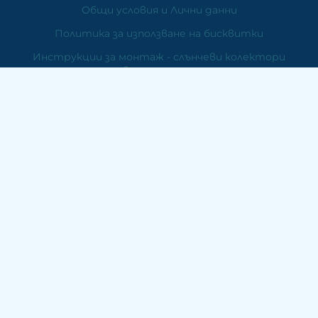
Общи условия и Лични данни
Политика за използване на бисквитки
Инструкции за монтаж - слънчеви колектори
отворена система
Инструкции за монтаж - слънчеви колектори Heat Pipe
система.
Инструкции за монтаж - плосък колектор
Гаранционна карта
Слънчеви колектори за вода
Фотоволтаични системи
Вятърни генератори
Отопление
Контакти
ЕМДЕ Електроникс