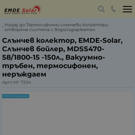
Назад до Термосифонни слънчеви колектори
отворена система с водосъдържател
Слънчев колектор, EMDE-Solar,
Слънчев бойлер, MDSS470-
58/1800-15 -150л., Вакуумно-
тръбен, термосифонен,
неръждаем
Арт.№:
7204
ПРОМО НАЧАЛНА