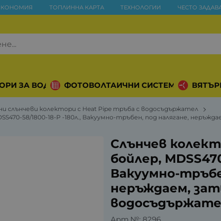
ИКОНОМИЯ
ТОПЛИННА КАРТА
ТЕХНОЛОГИИ
ЧЕСТО ЗАДАВ
ОРИ ЗА ВОДА
ФОТОВОЛТАИЧНИ СИСТЕМИ
ВЯТЪР
ни слънчеви колектори с Heat Pipe тръба с водосъдържател
DSS470-58/1800-18-P -180л., Вакуумно-тръбен, под налягане, неръ
Слънчев колекто
бойлер, MDSS470-
Вакуумно-тръбен
неръждаем, зат
водосъдържате
Арт.№:
8296