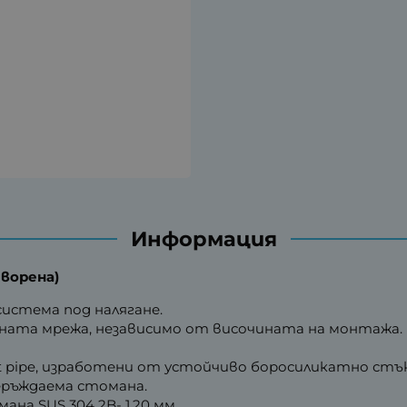
Информация
творена)
истема под налягане.
ната мрежа, независимо от височината на монтажа.
t pipe, изработени от устойчиво боросиликатно стъ
неръждаема стомана.
на SUS 304 2B- 1.20 мм.