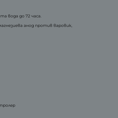
а вода до 72 часа.
 магнезиева анод против варовик,
нтролер