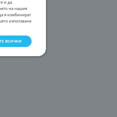
е и да
нето на нашия
 да я комбинират
ашето използване
ТЕ ВСИЧКИ