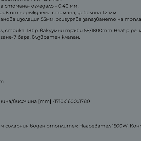
 стомана- огледало - 0.40 мм,.
ив от неръждаема стомана, дебелина 1.2 мм.
ова изолация 55мм, осигурява запазването на топлат
 стойка, 18бр. вакуумни тръби 58/1800mm Heat pipe,
гане-7 бара, възвратен клапан.
mm
ина/височина [mm] -1710x1600x1780
ъм соларния воден отоплител: Нагревател 1500W, Ко