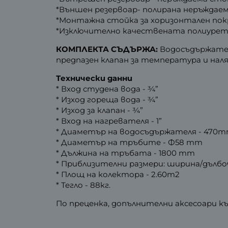
*Външен резервоар- полирана неръждаема
*Монтажна стойка за хоризонтален покр
*Изключително качествената полиуретан
КОМПЛЕКТА СЪДЪРЖА:
Водосъдържател,
предпазен клапан за температура и наля
Технически данни
* Вход студена вода - ¾”
* Изход гореща вода - ¾”
* Изход за клапан - ¾”
* Вход на нагревателя - 1”
* Диаметър на водосъдържателя - 470
* Диаметър на тръбите - Ф58 mm
* Дължина на тръбата - 1800 mm
* Приблизителни размери: ширина/дълбоч
* Площ на колектора - 2.60m2
* Тегло - 88кг.
По преценка, допълнителни аксесоари к