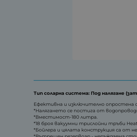
Тип соларна система: Под налягане (за
Ефективна и изключително опростена с
*Налягането се постига от водопровод
*Вместимост-180 литра.
*18 броя вакуумни трислойни тръби Hea
*Бойлера и цялата конструкция са от 
*Вътрешен резервоар - неръждаема стома