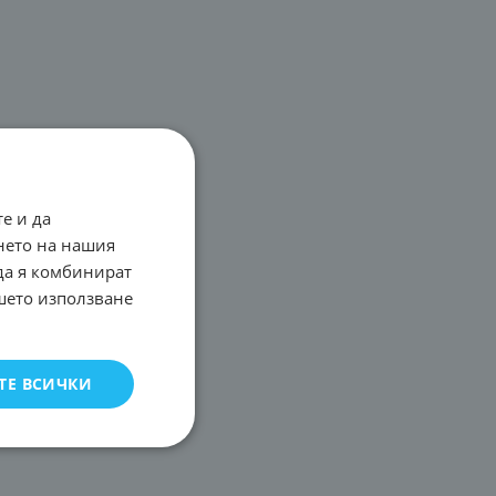
е и да
нето на нашия
 да я комбинират
ашето използване
ТЕ ВСИЧКИ