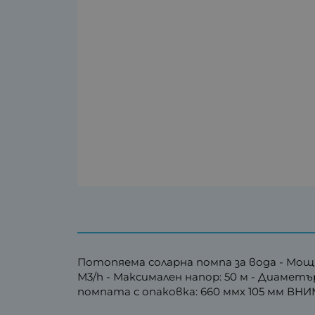
Потопяема соларна помпа за вода - Мощно
М3/h - Максимален напор: 50 м - Диаметър
помпата с опаковка: 660 ммх 105 мм В