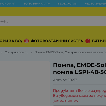
ИКОНОМИЯ
ТОПЛИННА КАРТА
ТЕХНОЛОГИИ
ЧЕСТО ЗАДАВ
ОРИ ЗА ВОДА
ФОТОВОЛТАИЧНИ СИСТЕМИ
ВЯТЪР
Соларни помпи
Помпа, EMDE-Solar, Соларна потопяема помпа 
Помпа, EMDE-So
помпа LSPI-48-50
Арт.№:
10213
Продуктът вече е разпрод
Ви уведомим щом го получ
заместител.